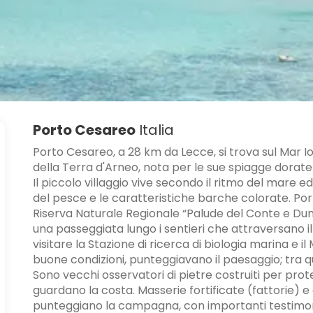
Porto Cesareo
Italia
Porto Cesareo, a 28 km da Lecce, si trova sul Mar Io
della Terra d'Arneo, nota per le sue spiagge dorate
Il piccolo villaggio vive secondo il ritmo del mare e
del pesce e le caratteristiche barche colorate. Po
Riserva Naturale Regionale “Palude del Conte e Duna C
una passeggiata lungo i sentieri che attraversano 
visitare la Stazione di ricerca di biologia marina e i
buone condizioni, punteggiavano il paesaggio; tra q
Sono vecchi osservatori di pietre costruiti per pro
guardano la costa. Masserie fortificate (fattorie) e
punteggiano la campagna, con importanti testimonia