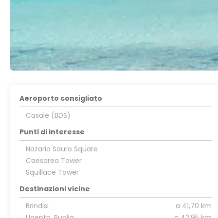
Aeroporto consigliato
Casale (BDS)
Punti di interesse
Nazario Sauro Square
Caesarea Tower
Squillace Tower
Destinazioni vicine
Brindisi
a 41,70 km
Ugento, Puglia
a 42,95 km