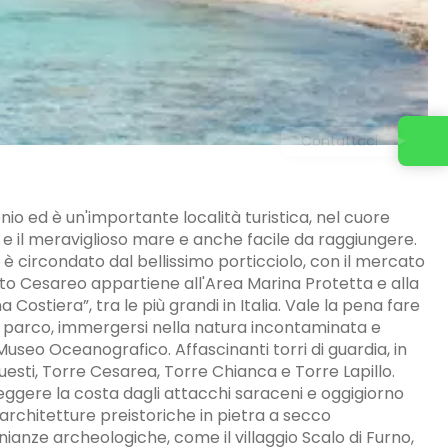
Contattaci
nio ed è un'importante località turistica, nel cuore
 e il meraviglioso mare e anche facile da raggiungere.
d è circondato dal bellissimo porticciolo, con il mercato
rto Cesareo appartiene all'Area Marina Protetta e alla
ostiera”, tra le più grandi in Italia. Vale la pena fare
il parco, immergersi nella natura incontaminata e
l Museo Oceanografico. Affascinanti torri di guardia, in
uesti, Torre Cesarea, Torre Chianca e Torre Lapillo.
teggere la costa dagli attacchi saraceni e oggigiorno
 architetture preistoriche in pietra a secco
nze archeologiche, come il villaggio Scalo di Furno,