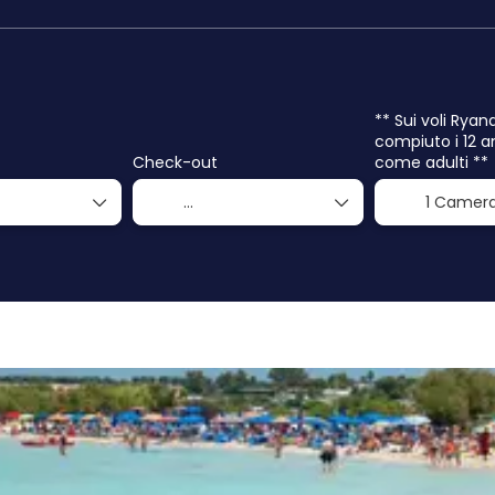
** Sui voli Ryan
compiuto i 12 a
Check-out
come adulti **
1 Camer