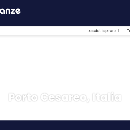
Lasciati ispirare
T
Porto Cesareo, Italia
otel
Trasporto + Hotel
Trasporto
+