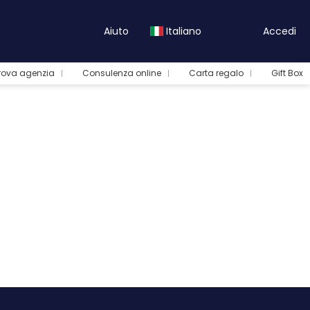
Aiuto
Italiano
Accedi
rova agenzia
Consulenza online
Carta regalo
Gift Box
Tour e Pacchetti
Trasferimenti
Crea Itinerario