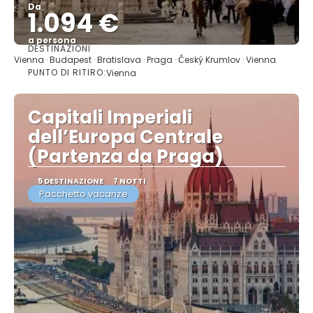
Da
1.094 €
a persona
DESTINAZIONI
Vedere
Vienna · Budapest · Bratislava · Praga · Český Krumlov · Vienna
PUNTO DI RITIRO:
Vienna
Capitali Imperiali
dell’Europa Centrale
(Partenza da Praga)
5 DESTINAZIONE
7 NOTTI
Pacchetto vacanze