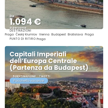
Da
1.094 €
a persona
DESTINAZIONI
Vedere
Praga · Český Krumlov · Vienna · Budapest · Bratislava · Praga
PUNTO DI RITIRO:
Praga
Capitali Imperiali
dell’Europa Centrale
(Partenza da Budapest)
5 DESTINAZIONE
7 NOTTI
Pacchetto vacanze