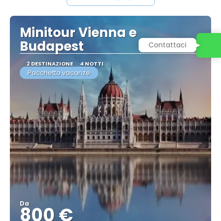
Minitour Vienna e
Budapest
Contattaci
2 DESTINAZIONE
4 NOTTI
Pacchetto vacanze
Da
800 €