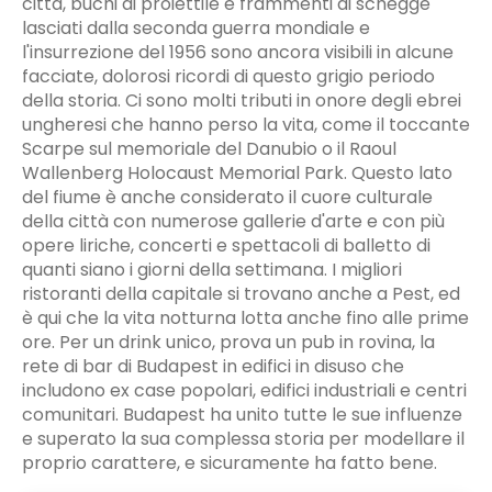
città, buchi di proiettile e frammenti di schegge
lasciati dalla seconda guerra mondiale e
l'insurrezione del 1956 sono ancora visibili in alcune
facciate, dolorosi ricordi di questo grigio periodo
della storia. Ci sono molti tributi in onore degli ebrei
ungheresi che hanno perso la vita, come il toccante
Scarpe sul memoriale del Danubio o il Raoul
Wallenberg Holocaust Memorial Park. Questo lato
del fiume è anche considerato il cuore culturale
della città con numerose gallerie d'arte e con più
opere liriche, concerti e spettacoli di balletto di
quanti siano i giorni della settimana. I migliori
ristoranti della capitale si trovano anche a Pest, ed
è qui che la vita notturna lotta anche fino alle prime
ore. Per un drink unico, prova un pub in rovina, la
rete di bar di Budapest in edifici in disuso che
includono ex case popolari, edifici industriali e centri
comunitari. Budapest ha unito tutte le sue influenze
e superato la sua complessa storia per modellare il
proprio carattere, e sicuramente ha fatto bene.